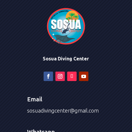
Sosua Diving Center
Email
sosuadivingcenter@gmail.com
Whatsapp